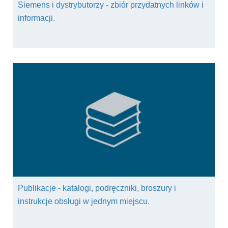
Siemens i dystrybutorzy - zbiór przydatnych linków i
informacji.
Publikacje - katalogi, podręczniki, broszury i
instrukcje obsługi w jednym miejscu.