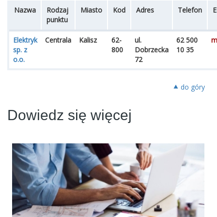
Nazwa
Rodzaj
Miasto
Kod
Adres
Telefon
E
punktu
Elektryk
Centrala
Kalisz
62-
ul.
62 500
m
sp. z
800
Dobrzecka
10 35
o.o.
72
⯅ do góry
Dowiedz się więcej