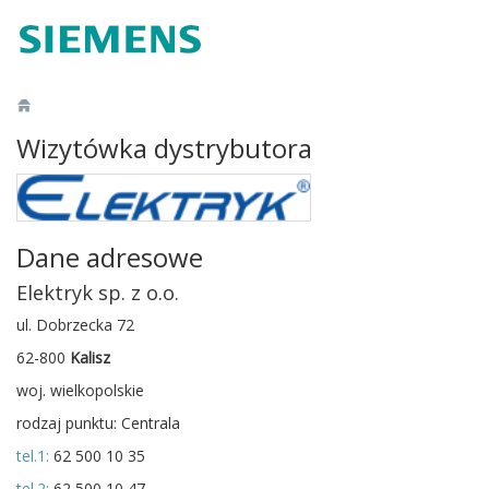
Wizytówka dystrybutora
Dane adresowe
Elektryk sp. z o.o.
ul. Dobrzecka 72
62-800
Kalisz
woj. wielkopolskie
rodzaj punktu: Centrala
tel.1:
62 500 10 35
tel.2:
62 500 10 47