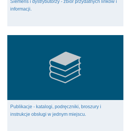
Siemens i dystrybutorzy - zbiór przydatnych linków i
informacji.
Publikacje - katalogi, podręczniki, broszury i
instrukcje obsługi w jednym miejscu.