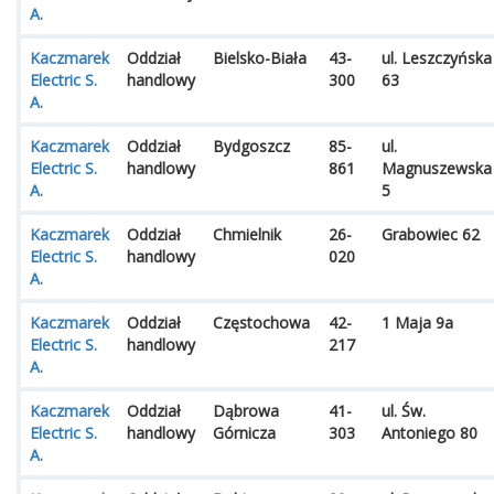
A.
Kaczmarek
Oddział
Bielsko-Biała
43-
ul. Leszczyńska
Electric S.
handlowy
300
63
A.
Kaczmarek
Oddział
Bydgoszcz
85-
ul.
Electric S.
handlowy
861
Magnuszewska
A.
5
Kaczmarek
Oddział
Chmielnik
26-
Grabowiec 62
Electric S.
handlowy
020
A.
Kaczmarek
Oddział
Częstochowa
42-
1 Maja 9a
Electric S.
handlowy
217
A.
Kaczmarek
Oddział
Dąbrowa
41-
ul. Św.
Electric S.
handlowy
Górnicza
303
Antoniego 80
A.