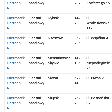
Electric S.
handlowy
707
Korfantego 15
A.
Kaczmarek
Oddział
Rybnik
44-
ul.
Electric S.
handlowy
200
Wodzisławska
A.
112
Kaczmarek
Oddział
Rzeszów
35-
ul. Wspólna 4
Electric S.
handlowy
205
A.
Kaczmarek
Oddział
Siemianowice
41-
ul.
Electric S.
handlowy
Śląskie
106
Niepodległości
A.
25
Kaczmarek
Oddział
Sława
67-
ul. Piwna 2
Electric S.
handlowy
410
A.
Kaczmarek
Oddział
Słupsk
76-
ul. Poznańska
Electric S.
handlowy
200
82
A.