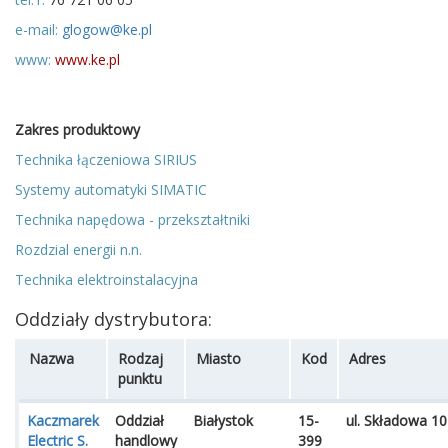
e-mail:
glogow@ke.pl
www:
www.ke.pl
Zakres produktowy
Technika łączeniowa SIRIUS
Systemy automatyki SIMATIC
Technika napędowa - przekształtniki
Rozdzial energii n.n.
Technika elektroinstalacyjna
Oddziały dystrybutora:
Nazwa
Rodzaj
Miasto
Kod
Adres
punktu
Kaczmarek
Oddział
Białystok
15-
ul. Składowa 10
Electric S.
handlowy
399