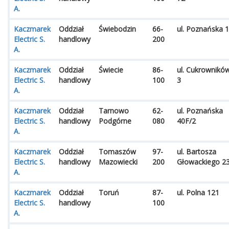
A.
Kaczmarek
Oddział
Świebodzin
66-
ul. Poznańska 1
Electric S.
handlowy
200
A.
Kaczmarek
Oddział
Świecie
86-
ul. Cukrownikó
Electric S.
handlowy
100
3
A.
Kaczmarek
Oddział
Tarnowo
62-
ul. Poznańska
Electric S.
handlowy
Podgórne
080
40F/2
A.
Kaczmarek
Oddział
Tomaszów
97-
ul. Bartosza
Electric S.
handlowy
Mazowiecki
200
Głowackiego 2
A.
Kaczmarek
Oddział
Toruń
87-
ul. Polna 121
Electric S.
handlowy
100
A.