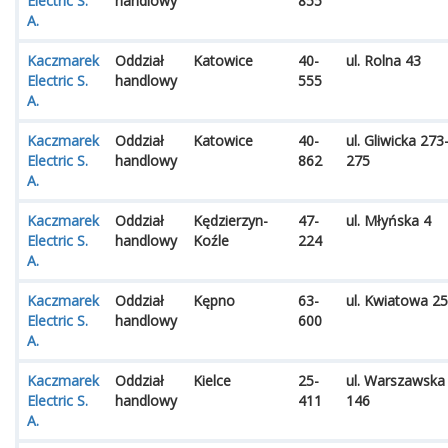
Electric S.
handlowy
855
A.
Kaczmarek
Oddział
Katowice
40-
ul. Rolna 43
Electric S.
handlowy
555
A.
Kaczmarek
Oddział
Katowice
40-
ul. Gliwicka 273
Electric S.
handlowy
862
275
A.
Kaczmarek
Oddział
Kędzierzyn-
47-
ul. Młyńska 4
Electric S.
handlowy
Koźle
224
A.
Kaczmarek
Oddział
Kępno
63-
ul. Kwiatowa 25
Electric S.
handlowy
600
A.
Kaczmarek
Oddział
Kielce
25-
ul. Warszawska
Electric S.
handlowy
411
146
A.