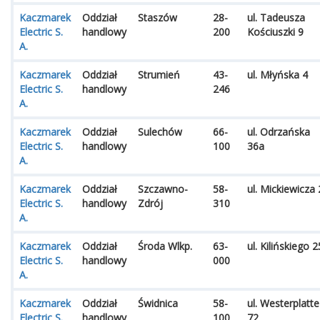
Kaczmarek
Oddział
Staszów
28-
ul. Tadeusza
Electric S.
handlowy
200
Kościuszki 9
A.
Kaczmarek
Oddział
Strumień
43-
ul. Młyńska 4
Electric S.
handlowy
246
A.
Kaczmarek
Oddział
Sulechów
66-
ul. Odrzańska
Electric S.
handlowy
100
36a
A.
Kaczmarek
Oddział
Szczawno-
58-
ul. Mickiewicza 
Electric S.
handlowy
Zdrój
310
A.
Kaczmarek
Oddział
Środa Wlkp.
63-
ul. Kilińskiego 2
Electric S.
handlowy
000
A.
Kaczmarek
Oddział
Świdnica
58-
ul. Westerplatte
Electric S.
handlowy
100
72