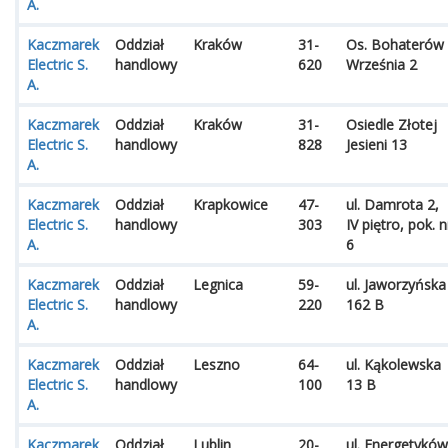
A.
Kaczmarek
Oddział
Kraków
31-
Os. Bohaterów
Electric S.
handlowy
620
Września 2
A.
Kaczmarek
Oddział
Kraków
31-
Osiedle Złotej
Electric S.
handlowy
828
Jesieni 13
A.
Kaczmarek
Oddział
Krapkowice
47-
ul. Damrota 2,
Electric S.
handlowy
303
IV piętro, pok. n
A.
6
Kaczmarek
Oddział
Legnica
59-
ul. Jaworzyńska
Electric S.
handlowy
220
162 B
A.
Kaczmarek
Oddział
Leszno
64-
ul. Kąkolewska
Electric S.
handlowy
100
13 B
A.
Kaczmarek
Oddział
Lublin
20-
ul. Energetyków