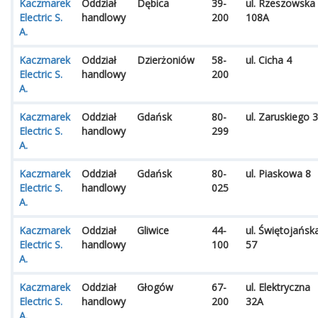
Kaczmarek
Oddział
Dębica
39-
ul. Rzeszowska
Electric S.
handlowy
200
108A
A.
Kaczmarek
Oddział
Dzierżoniów
58-
ul. Cicha 4
Electric S.
handlowy
200
A.
Kaczmarek
Oddział
Gdańsk
80-
ul. Zaruskiego 3
Electric S.
handlowy
299
A.
Kaczmarek
Oddział
Gdańsk
80-
ul. Piaskowa 8
Electric S.
handlowy
025
A.
Kaczmarek
Oddział
Gliwice
44-
ul. Świętojańsk
Electric S.
handlowy
100
57
A.
Kaczmarek
Oddział
Głogów
67-
ul. Elektryczna
Electric S.
handlowy
200
32A
A.