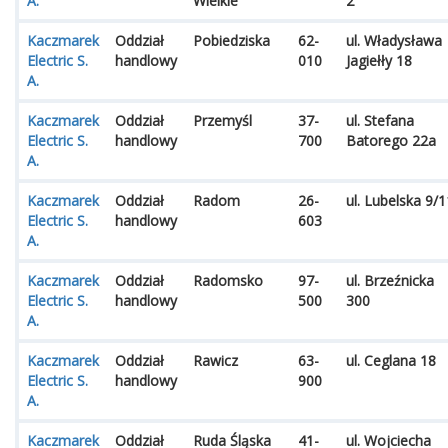
A.
Wielkie
2
Kaczmarek
Oddział
Pobiedziska
62-
ul. Władysława
Electric S.
handlowy
010
Jagiełły 18
A.
Kaczmarek
Oddział
Przemyśl
37-
ul. Stefana
Electric S.
handlowy
700
Batorego 22a
A.
Kaczmarek
Oddział
Radom
26-
ul. Lubelska 9/1
Electric S.
handlowy
603
A.
Kaczmarek
Oddział
Radomsko
97-
ul. Brzeźnicka
Electric S.
handlowy
500
300
A.
Kaczmarek
Oddział
Rawicz
63-
ul. Ceglana 18
Electric S.
handlowy
900
A.
Kaczmarek
Oddział
Ruda Śląska
41-
ul. Wojciecha