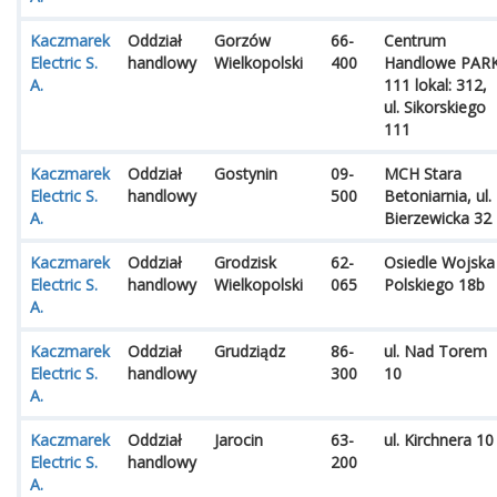
Kaczmarek
Oddział
Gorzów
66-
Centrum
Electric S.
handlowy
Wielkopolski
400
Handlowe PAR
A.
111 lokal: 312,
ul. Sikorskiego
111
Kaczmarek
Oddział
Gostynin
09-
MCH Stara
Electric S.
handlowy
500
Betoniarnia, ul.
A.
Bierzewicka 32
Kaczmarek
Oddział
Grodzisk
62-
Osiedle Wojska
Electric S.
handlowy
Wielkopolski
065
Polskiego 18b
A.
Kaczmarek
Oddział
Grudziądz
86-
ul. Nad Torem
Electric S.
handlowy
300
10
A.
Kaczmarek
Oddział
Jarocin
63-
ul. Kirchnera 10
Electric S.
handlowy
200
A.