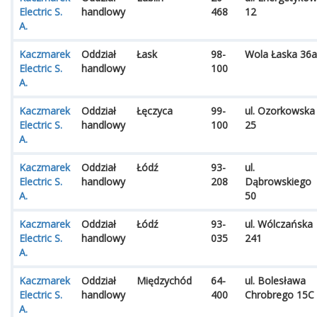
Electric S.
handlowy
468
12
A.
Kaczmarek
Oddział
Łask
98-
Wola Łaska 36a
Electric S.
handlowy
100
A.
Kaczmarek
Oddział
Łęczyca
99-
ul. Ozorkowska
Electric S.
handlowy
100
25
A.
Kaczmarek
Oddział
Łódź
93-
ul.
Electric S.
handlowy
208
Dąbrowskiego
A.
50
Kaczmarek
Oddział
Łódź
93-
ul. Wólczańska
Electric S.
handlowy
035
241
A.
Kaczmarek
Oddział
Międzychód
64-
ul. Bolesława
Electric S.
handlowy
400
Chrobrego 15C
A.