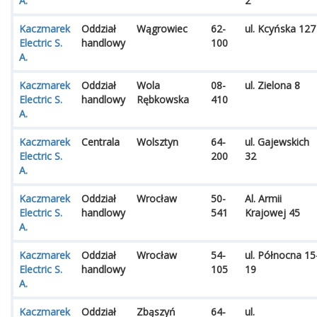
A.
2
Kaczmarek
Oddział
Wągrowiec
62-
ul. Kcyńska 127
Electric S.
handlowy
100
A.
Kaczmarek
Oddział
Wola
08-
ul. Zielona 8
Electric S.
handlowy
Rębkowska
410
A.
Kaczmarek
Centrala
Wolsztyn
64-
ul. Gajewskich
Electric S.
200
32
A.
Kaczmarek
Oddział
Wrocław
50-
Al. Armii
Electric S.
handlowy
541
Krajowej 45
A.
Kaczmarek
Oddział
Wrocław
54-
ul. Północna 15
Electric S.
handlowy
105
19
A.
Kaczmarek
Oddział
Zbąszyń
64-
ul.