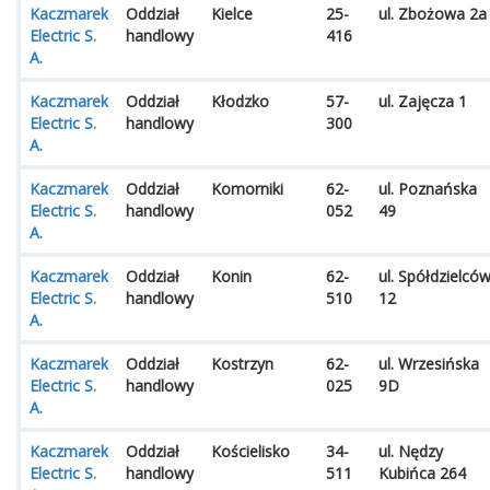
Kaczmarek
Oddział
Kielce
25-
ul. Zbożowa 2a
Electric S.
handlowy
416
A.
Kaczmarek
Oddział
Kłodzko
57-
ul. Zajęcza 1
Electric S.
handlowy
300
A.
Kaczmarek
Oddział
Komorniki
62-
ul. Poznańska
Electric S.
handlowy
052
49
A.
Kaczmarek
Oddział
Konin
62-
ul. Spółdzielcó
Electric S.
handlowy
510
12
A.
Kaczmarek
Oddział
Kostrzyn
62-
ul. Wrzesińska
Electric S.
handlowy
025
9D
A.
Kaczmarek
Oddział
Kościelisko
34-
ul. Nędzy
Electric S.
handlowy
511
Kubińca 264