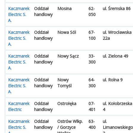
Kaczmarek
Oddział
Mosina
62-
ul. Śremska 86
Electric S.
handlowy
050
A.
Kaczmarek
Oddział
Nowa Sól
67-
ul. Wrocławska
Electric S.
handlowy
100
22a
A.
Kaczmarek
Oddział
Nowy Sącz
33-
ul. Zielona 49
Electric S.
handlowy
300
A.
Kaczmarek
Oddział
Nowy
64-
ul. Rolna 9
Electric S.
handlowy
Tomyśl
300
A.
Kaczmarek
Oddział
Ostrołęka
07-
ul. Kołobrzeska
Electric
handlowy
401
4
Kaczmarek
Oddział
Ostrów Wlkp.
63-
ul.
Electric S.
handlowy
/ Gorzyce
400
Limanowskiego