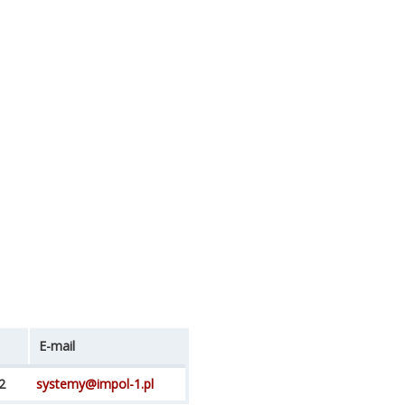
E-mail
2
systemy@impol-1.pl