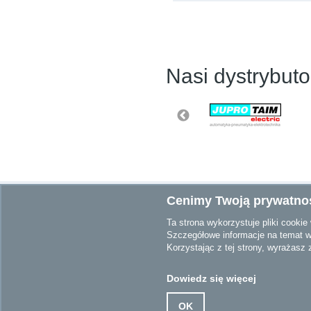
Nasi dystrybuto
Cenimy Twoją prywatno
Kontakt Siemens Po
Ta strona wykorzystuje pliki cooki
Szczegółowe informacje na temat w
Napisz do nas
Korzystając z tej strony, wyrażasz
Siemens Polska
© Siem
Dowiedz się więcej
OK