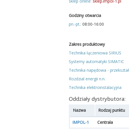
sklep online:
sklep.impol-1.pl
Godziny otwarcia
pn.-pt.:
08:00-16:00
Zakres produktowy
Technika łączeniowa SIRIUS
Systemy automatyki SIMATIC
Technika napędowa - przekształt
Rozdzial energii n.n.
Technika elektroinstalacyjna
Oddziały dystrybutora:
Nazwa
Rodzaj punktu
IMPOL-1
Centrala