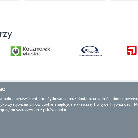
rzy
ść
lska
Newsletter
Obse
e w celu poprawy komfortu użytkowania oraz dostarczania treści dostosowany
ykorzystywania plików cookie znajdują się w naszej Polityce Prywatności. 
Newsletter
 zgodę na wykorzystanie plików cookie.
ens Sp. z.o.o., 1996 - 2023
Informacje firmowe
Warunki użytko