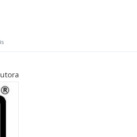
is
butora