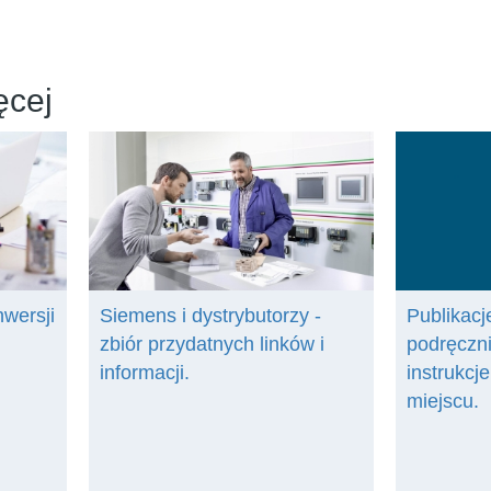
ęcej
nwersji
Siemens i dystrybutorzy -
Publikacje
zbiór przydatnych linków i
podręczni
informacji.
instrukcj
miejscu.