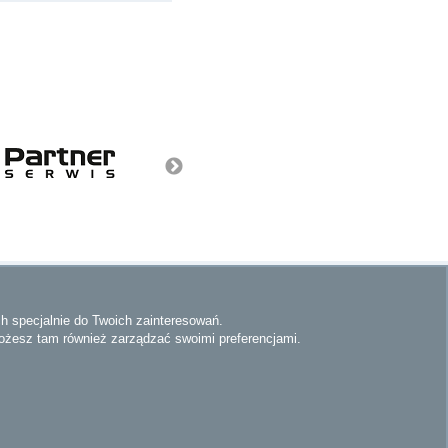
rwuj nas na
ch specjalnie do Twoich zainteresowań.
Możesz tam również zarządzać swoimi preferencjami.
wania
Polityka prywatności