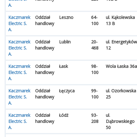
A.
Kaczmarek
Oddział
Leszno
64-
ul. Kąkolewska
Electric S.
handlowy
100
13 B
A.
Kaczmarek
Oddział
Lublin
20-
ul. Energetyków
Electric S.
handlowy
468
12
A.
Kaczmarek
Oddział
Łask
98-
Wola Łaska 36a
Electric S.
handlowy
100
A.
Kaczmarek
Oddział
Łęczyca
99-
ul. Ozorkowska
Electric S.
handlowy
100
25
A.
Kaczmarek
Oddział
Łódź
93-
ul.
Electric S.
handlowy
208
Dąbrowskiego
A.
50