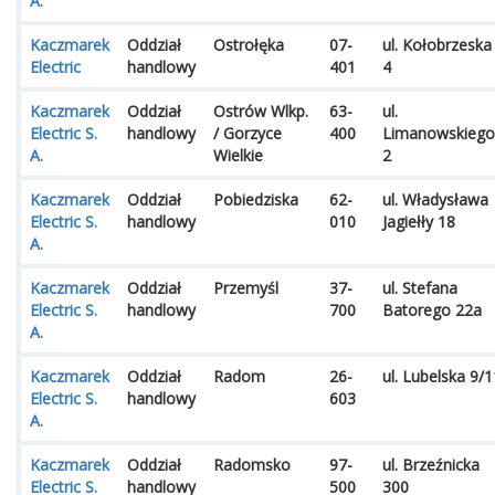
A.
Kaczmarek
Oddział
Ostrołęka
07-
ul. Kołobrzeska
Electric
handlowy
401
4
Kaczmarek
Oddział
Ostrów Wlkp.
63-
ul.
Electric S.
handlowy
/ Gorzyce
400
Limanowskiego
A.
Wielkie
2
Kaczmarek
Oddział
Pobiedziska
62-
ul. Władysława
Electric S.
handlowy
010
Jagiełły 18
A.
Kaczmarek
Oddział
Przemyśl
37-
ul. Stefana
Electric S.
handlowy
700
Batorego 22a
A.
Kaczmarek
Oddział
Radom
26-
ul. Lubelska 9/1
Electric S.
handlowy
603
A.
Kaczmarek
Oddział
Radomsko
97-
ul. Brzeźnicka
Electric S.
handlowy
500
300