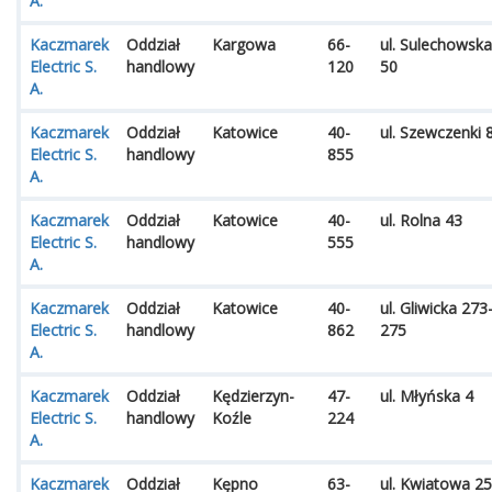
A.
Kaczmarek
Oddział
Kargowa
66-
ul. Sulechowska
Electric S.
handlowy
120
50
A.
Kaczmarek
Oddział
Katowice
40-
ul. Szewczenki 
Electric S.
handlowy
855
A.
Kaczmarek
Oddział
Katowice
40-
ul. Rolna 43
Electric S.
handlowy
555
A.
Kaczmarek
Oddział
Katowice
40-
ul. Gliwicka 273
Electric S.
handlowy
862
275
A.
Kaczmarek
Oddział
Kędzierzyn-
47-
ul. Młyńska 4
Electric S.
handlowy
Koźle
224
A.
Kaczmarek
Oddział
Kępno
63-
ul. Kwiatowa 25