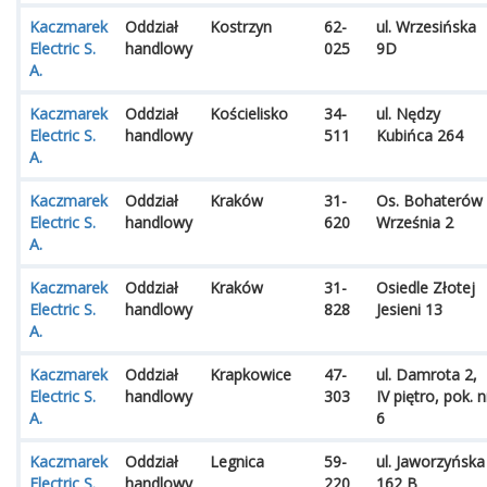
Kaczmarek
Oddział
Kostrzyn
62-
ul. Wrzesińska
Electric S.
handlowy
025
9D
A.
Kaczmarek
Oddział
Kościelisko
34-
ul. Nędzy
Electric S.
handlowy
511
Kubińca 264
A.
Kaczmarek
Oddział
Kraków
31-
Os. Bohaterów
Electric S.
handlowy
620
Września 2
A.
Kaczmarek
Oddział
Kraków
31-
Osiedle Złotej
Electric S.
handlowy
828
Jesieni 13
A.
Kaczmarek
Oddział
Krapkowice
47-
ul. Damrota 2,
Electric S.
handlowy
303
IV piętro, pok. n
A.
6
Kaczmarek
Oddział
Legnica
59-
ul. Jaworzyńska
Electric S.
handlowy
220
162 B