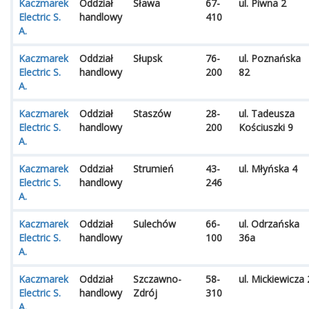
Kaczmarek
Oddział
Sława
67-
ul. Piwna 2
Electric S.
handlowy
410
A.
Kaczmarek
Oddział
Słupsk
76-
ul. Poznańska
Electric S.
handlowy
200
82
A.
Kaczmarek
Oddział
Staszów
28-
ul. Tadeusza
Electric S.
handlowy
200
Kościuszki 9
A.
Kaczmarek
Oddział
Strumień
43-
ul. Młyńska 4
Electric S.
handlowy
246
A.
Kaczmarek
Oddział
Sulechów
66-
ul. Odrzańska
Electric S.
handlowy
100
36a
A.
Kaczmarek
Oddział
Szczawno-
58-
ul. Mickiewicza 
Electric S.
handlowy
Zdrój
310
A.