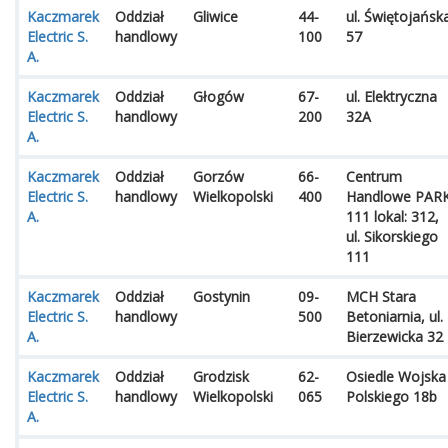
Kaczmarek
Oddział
Gliwice
44-
ul. Świętojańsk
Electric S.
handlowy
100
57
A.
Kaczmarek
Oddział
Głogów
67-
ul. Elektryczna
Electric S.
handlowy
200
32A
A.
Kaczmarek
Oddział
Gorzów
66-
Centrum
Electric S.
handlowy
Wielkopolski
400
Handlowe PAR
A.
111 lokal: 312,
ul. Sikorskiego
111
Kaczmarek
Oddział
Gostynin
09-
MCH Stara
Electric S.
handlowy
500
Betoniarnia, ul.
A.
Bierzewicka 32
Kaczmarek
Oddział
Grodzisk
62-
Osiedle Wojska
Electric S.
handlowy
Wielkopolski
065
Polskiego 18b
A.