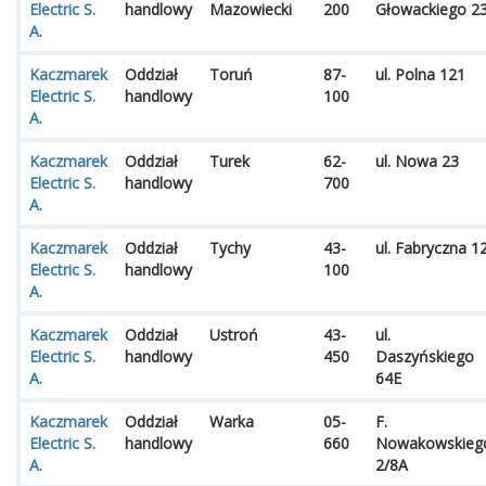
Electric S.
handlowy
Mazowiecki
200
Głowackiego 2
A.
Kaczmarek
Oddział
Toruń
87-
ul. Polna 121
Electric S.
handlowy
100
A.
Kaczmarek
Oddział
Turek
62-
ul. Nowa 23
Electric S.
handlowy
700
A.
Kaczmarek
Oddział
Tychy
43-
ul. Fabryczna 1
Electric S.
handlowy
100
A.
Kaczmarek
Oddział
Ustroń
43-
ul.
Electric S.
handlowy
450
Daszyńskiego
A.
64E
Kaczmarek
Oddział
Warka
05-
F.
Electric S.
handlowy
660
Nowakowskieg
A.
2/8A