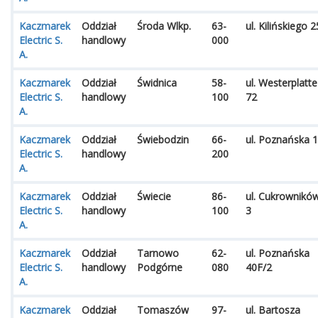
Kaczmarek
Oddział
Środa Wlkp.
63-
ul. Kilińskiego 2
Electric S.
handlowy
000
A.
Kaczmarek
Oddział
Świdnica
58-
ul. Westerplatte
Electric S.
handlowy
100
72
A.
Kaczmarek
Oddział
Świebodzin
66-
ul. Poznańska 1
Electric S.
handlowy
200
A.
Kaczmarek
Oddział
Świecie
86-
ul. Cukrownikó
Electric S.
handlowy
100
3
A.
Kaczmarek
Oddział
Tarnowo
62-
ul. Poznańska
Electric S.
handlowy
Podgórne
080
40F/2
A.
Kaczmarek
Oddział
Tomaszów
97-
ul. Bartosza