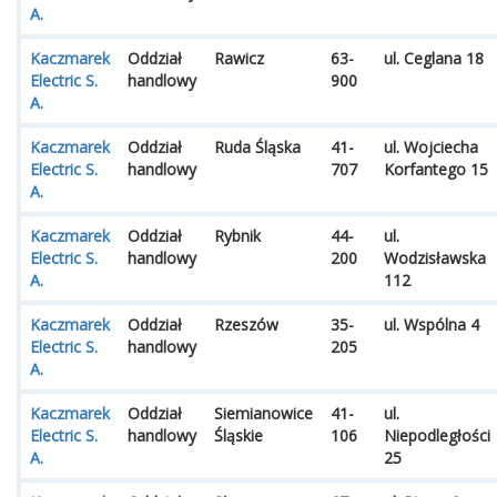
A.
Kaczmarek
Oddział
Rawicz
63-
ul. Ceglana 18
Electric S.
handlowy
900
A.
Kaczmarek
Oddział
Ruda Śląska
41-
ul. Wojciecha
Electric S.
handlowy
707
Korfantego 15
A.
Kaczmarek
Oddział
Rybnik
44-
ul.
Electric S.
handlowy
200
Wodzisławska
A.
112
Kaczmarek
Oddział
Rzeszów
35-
ul. Wspólna 4
Electric S.
handlowy
205
A.
Kaczmarek
Oddział
Siemianowice
41-
ul.
Electric S.
handlowy
Śląskie
106
Niepodległości
A.
25