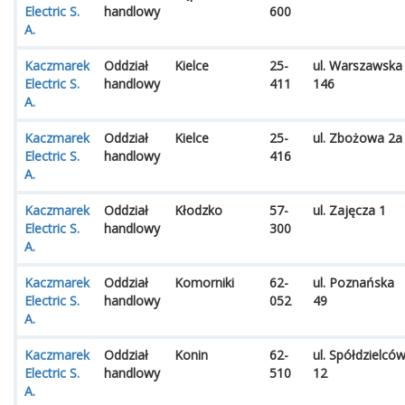
Electric S.
handlowy
600
A.
Kaczmarek
Oddział
Kielce
25-
ul. Warszawska
Electric S.
handlowy
411
146
A.
Kaczmarek
Oddział
Kielce
25-
ul. Zbożowa 2a
Electric S.
handlowy
416
A.
Kaczmarek
Oddział
Kłodzko
57-
ul. Zajęcza 1
Electric S.
handlowy
300
A.
Kaczmarek
Oddział
Komorniki
62-
ul. Poznańska
Electric S.
handlowy
052
49
A.
Kaczmarek
Oddział
Konin
62-
ul. Spółdzielcó
Electric S.
handlowy
510
12
A.