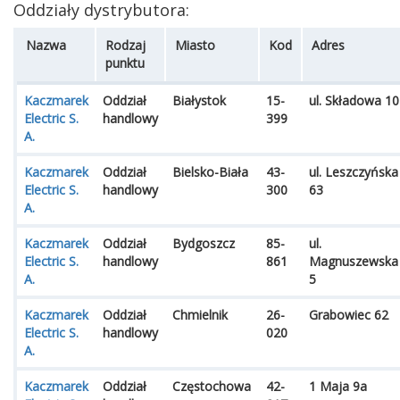
Oddziały dystrybutora:
Nazwa
Rodzaj
Miasto
Kod
Adres
punktu
Kaczmarek
Oddział
Białystok
15-
ul. Składowa 10
Electric S.
handlowy
399
A.
Kaczmarek
Oddział
Bielsko-Biała
43-
ul. Leszczyńska
Electric S.
handlowy
300
63
A.
Kaczmarek
Oddział
Bydgoszcz
85-
ul.
Electric S.
handlowy
861
Magnuszewska
A.
5
Kaczmarek
Oddział
Chmielnik
26-
Grabowiec 62
Electric S.
handlowy
020
A.
Kaczmarek
Oddział
Częstochowa
42-
1 Maja 9a