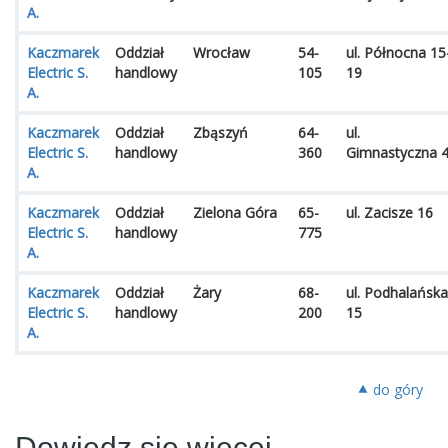
A.
Kaczmarek
Oddział
Wrocław
54-
ul. Północna 15
Electric S.
handlowy
105
19
A.
Kaczmarek
Oddział
Zbąszyń
64-
ul.
Electric S.
handlowy
360
Gimnastyczna 
A.
Kaczmarek
Oddział
Zielona Góra
65-
ul. Zacisze 16
Electric S.
handlowy
775
A.
Kaczmarek
Oddział
Żary
68-
ul. Podhalańska
Electric S.
handlowy
200
15
A.
⯅ do góry
Dowiedz się więcej