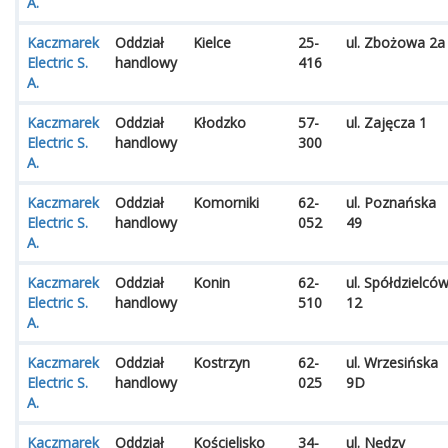
A.
Kaczmarek
Oddział
Kielce
25-
ul. Zbożowa 2a
Electric S.
handlowy
416
A.
Kaczmarek
Oddział
Kłodzko
57-
ul. Zajęcza 1
Electric S.
handlowy
300
A.
Kaczmarek
Oddział
Komorniki
62-
ul. Poznańska
Electric S.
handlowy
052
49
A.
Kaczmarek
Oddział
Konin
62-
ul. Spółdzielcó
Electric S.
handlowy
510
12
A.
Kaczmarek
Oddział
Kostrzyn
62-
ul. Wrzesińska
Electric S.
handlowy
025
9D
A.
Kaczmarek
Oddział
Kościelisko
34-
ul. Nędzy