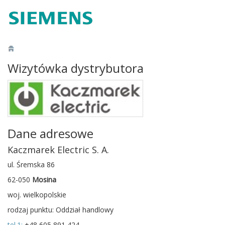
Wizytówka dystrybutora
Dane adresowe
Kaczmarek Electric S. A.
ul. Śremska 86
62-050
Mosina
woj. wielkopolskie
rodzaj punktu: Oddział handlowy
tel.1:
+48 605 891 424