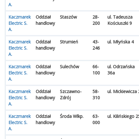
A.
Kaczmarek
Oddział
Staszów
28-
ul. Tadeusza
Electric S.
handlowy
200
Kościuszki 9
A.
Kaczmarek
Oddział
Strumień
43-
ul. Młyńska 4
Electric S.
handlowy
246
A.
Kaczmarek
Oddział
Sulechów
66-
ul. Odrzańska
Electric S.
handlowy
100
36a
A.
Kaczmarek
Oddział
Szczawno-
58-
ul. Mickiewicza 
Electric S.
handlowy
Zdrój
310
A.
Kaczmarek
Oddział
Środa Wlkp.
63-
ul. Kilińskiego 2
Electric S.
handlowy
000
A.