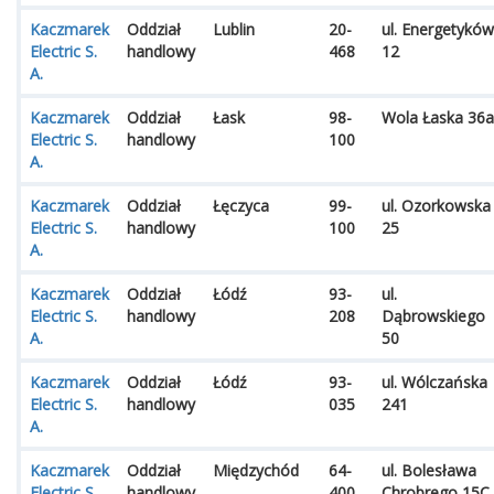
Kaczmarek
Oddział
Lublin
20-
ul. Energetyków
Electric S.
handlowy
468
12
A.
Kaczmarek
Oddział
Łask
98-
Wola Łaska 36a
Electric S.
handlowy
100
A.
Kaczmarek
Oddział
Łęczyca
99-
ul. Ozorkowska
Electric S.
handlowy
100
25
A.
Kaczmarek
Oddział
Łódź
93-
ul.
Electric S.
handlowy
208
Dąbrowskiego
A.
50
Kaczmarek
Oddział
Łódź
93-
ul. Wólczańska
Electric S.
handlowy
035
241
A.
Kaczmarek
Oddział
Międzychód
64-
ul. Bolesława
Electric S.
handlowy
400
Chrobrego 15C