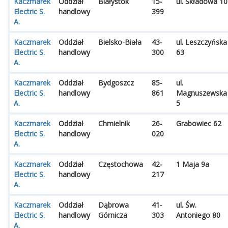
Kaczmarek
Oddział
Białystok
15-
ul. Składowa 10
Electric S.
handlowy
399
A.
Kaczmarek
Oddział
Bielsko-Biała
43-
ul. Leszczyńska
Electric S.
handlowy
300
63
A.
Kaczmarek
Oddział
Bydgoszcz
85-
ul.
Electric S.
handlowy
861
Magnuszewska
A.
5
Kaczmarek
Oddział
Chmielnik
26-
Grabowiec 62
Electric S.
handlowy
020
A.
Kaczmarek
Oddział
Częstochowa
42-
1 Maja 9a
Electric S.
handlowy
217
A.
Kaczmarek
Oddział
Dąbrowa
41-
ul. Św.
Electric S.
handlowy
Górnicza
303
Antoniego 80
A.