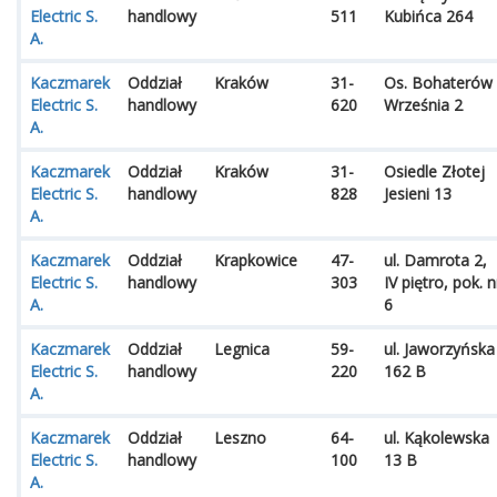
Electric S.
handlowy
511
Kubińca 264
A.
Kaczmarek
Oddział
Kraków
31-
Os. Bohaterów
Electric S.
handlowy
620
Września 2
A.
Kaczmarek
Oddział
Kraków
31-
Osiedle Złotej
Electric S.
handlowy
828
Jesieni 13
A.
Kaczmarek
Oddział
Krapkowice
47-
ul. Damrota 2,
Electric S.
handlowy
303
IV piętro, pok. n
A.
6
Kaczmarek
Oddział
Legnica
59-
ul. Jaworzyńska
Electric S.
handlowy
220
162 B
A.
Kaczmarek
Oddział
Leszno
64-
ul. Kąkolewska
Electric S.
handlowy
100
13 B
A.