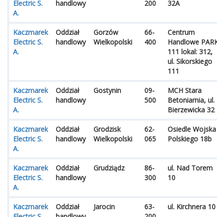
Electric S.
handlowy
200
32A
A.
Kaczmarek
Oddział
Gorzów
66-
Centrum
Electric S.
handlowy
Wielkopolski
400
Handlowe PAR
A.
111 lokal: 312,
ul. Sikorskiego
111
Kaczmarek
Oddział
Gostynin
09-
MCH Stara
Electric S.
handlowy
500
Betoniarnia, ul.
A.
Bierzewicka 32
Kaczmarek
Oddział
Grodzisk
62-
Osiedle Wojska
Electric S.
handlowy
Wielkopolski
065
Polskiego 18b
A.
Kaczmarek
Oddział
Grudziądz
86-
ul. Nad Torem
Electric S.
handlowy
300
10
A.
Kaczmarek
Oddział
Jarocin
63-
ul. Kirchnera 10
Electric S.
handlowy
200