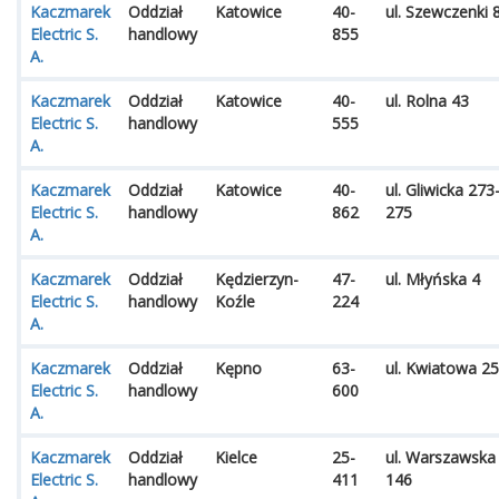
Kaczmarek
Oddział
Katowice
40-
ul. Szewczenki 
Electric S.
handlowy
855
A.
Kaczmarek
Oddział
Katowice
40-
ul. Rolna 43
Electric S.
handlowy
555
A.
Kaczmarek
Oddział
Katowice
40-
ul. Gliwicka 273
Electric S.
handlowy
862
275
A.
Kaczmarek
Oddział
Kędzierzyn-
47-
ul. Młyńska 4
Electric S.
handlowy
Koźle
224
A.
Kaczmarek
Oddział
Kępno
63-
ul. Kwiatowa 25
Electric S.
handlowy
600
A.
Kaczmarek
Oddział
Kielce
25-
ul. Warszawska
Electric S.
handlowy
411
146