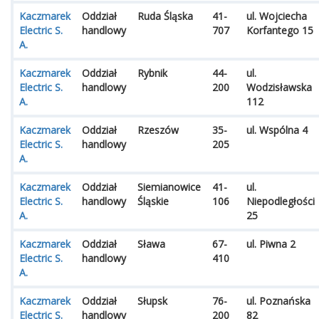
Kaczmarek
Oddział
Ruda Śląska
41-
ul. Wojciecha
Electric S.
handlowy
707
Korfantego 15
A.
Kaczmarek
Oddział
Rybnik
44-
ul.
Electric S.
handlowy
200
Wodzisławska
A.
112
Kaczmarek
Oddział
Rzeszów
35-
ul. Wspólna 4
Electric S.
handlowy
205
A.
Kaczmarek
Oddział
Siemianowice
41-
ul.
Electric S.
handlowy
Śląskie
106
Niepodległości
A.
25
Kaczmarek
Oddział
Sława
67-
ul. Piwna 2
Electric S.
handlowy
410
A.
Kaczmarek
Oddział
Słupsk
76-
ul. Poznańska
Electric S.
handlowy
200
82