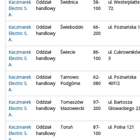
Kaczmarek
Oddział
Świdnica
58-
ul. Westerplatte
Electric S.
handlowy
100
72
A.
Kaczmarek
Oddział
Świebodzin
66-
ul. Poznańska 1
Electric S.
handlowy
200
A.
Kaczmarek
Oddział
Świecie
86-
ul. Cukrownikó
Electric S.
handlowy
100
3
A.
Kaczmarek
Oddział
Tarnowo
62-
ul. Poznańska
Electric S.
handlowy
Podgórne
080
40F/2
A.
Kaczmarek
Oddział
Tomaszów
97-
ul. Bartosza
Electric S.
handlowy
Mazowiecki
200
Głowackiego 2
A.
Kaczmarek
Oddział
Toruń
87-
ul. Polna 121
Electric S.
handlowy
100
A.