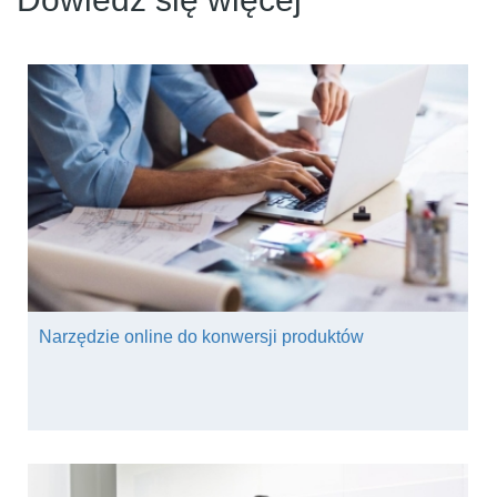
Narzędzie online do konwersji produktów