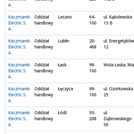
A.
Kaczmarek
Oddział
Leszno
64-
ul. Kąkolewska
Electric S.
handlowy
100
13 B
A.
Kaczmarek
Oddział
Lublin
20-
ul. Energetyków
Electric S.
handlowy
468
12
A.
Kaczmarek
Oddział
Łask
98-
Wola Łaska 36a
Electric S.
handlowy
100
A.
Kaczmarek
Oddział
Łęczyca
99-
ul. Ozorkowska
Electric S.
handlowy
100
25
A.
Kaczmarek
Oddział
Łódź
93-
ul.
Electric S.
handlowy
208
Dąbrowskiego
A.
50