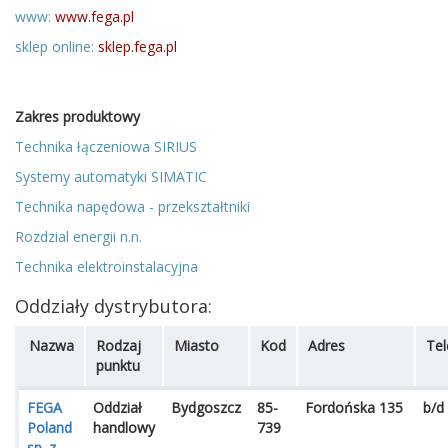
www:
www.fega.pl
sklep online:
sklep.fega.pl
Zakres produktowy
Technika łączeniowa SIRIUS
Systemy automatyki SIMATIC
Technika napędowa - przekształtniki
Rozdzial energii n.n.
Technika elektroinstalacyjna
Oddziały dystrybutora:
Nazwa
Rodzaj
Miasto
Kod
Adres
Tel
punktu
FEGA
Oddział
Bydgoszcz
85-
Fordońska 135
b/d
Poland
handlowy
739
sp. z