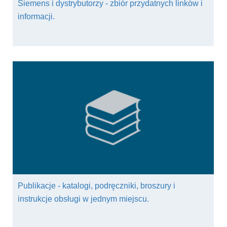
Siemens i dystrybutorzy - zbiór przydatnych linków i
informacji.
Publikacje - katalogi, podręczniki, broszury i
instrukcje obsługi w jednym miejscu.