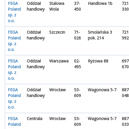
FEGA
Oddział
Stalowa
37-
Handlowa 1b
721
Poland
handlowy
Wola
450
330
sp. z
o.o.
FEGA
Oddział
Szczecin
71-
Smolańska 3
721
Poland
handlowy
026
pok. 214
992
sp. z
o.o.
FEGA
Oddział
Warszawa
02-
Ryżowa 88
697
Poland
handlowy
495
670
sp. z
o.o.
FEGA
Oddział
Wrocław
53-
Wagonowa 5-7
887
Poland
handlowy
609
048
sp. z
o.o.
FEGA
Centrala
Wrocław
53-
Wagonowa 5-7
887
Poland
609
033