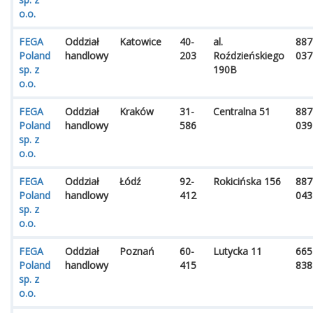
o.o.
FEGA
Oddział
Katowice
40-
al.
887
Poland
handlowy
203
Roździeńskiego
037
sp. z
190B
o.o.
FEGA
Oddział
Kraków
31-
Centralna 51
887
Poland
handlowy
586
039
sp. z
o.o.
FEGA
Oddział
Łódź
92-
Rokicińska 156
887
Poland
handlowy
412
043
sp. z
o.o.
FEGA
Oddział
Poznań
60-
Lutycka 11
665
Poland
handlowy
415
838
sp. z
o.o.