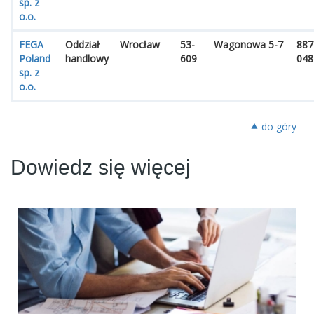
sp. z
o.o.
FEGA
Oddział
Wrocław
53-
Wagonowa 5-7
887
Poland
handlowy
609
048
sp. z
o.o.
⯅ do góry
Dowiedz się więcej