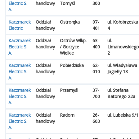
Electric S.
handlowy
Tomyśl
300
A.
Kaczmarek
Oddział
Ostrołęka
07-
ul. Kołobrzeska
Electric
handlowy
401
4
Kaczmarek
Oddział
Ostrów Wlkp.
63-
ul.
Electric S.
handlowy
/ Gorzyce
400
Limanowskiego
A.
Wielkie
2
Kaczmarek
Oddział
Pobiedziska
62-
ul. Władysława
Electric S.
handlowy
010
Jagiełły 18
A.
Kaczmarek
Oddział
Przemyśl
37-
ul. Stefana
Electric S.
handlowy
700
Batorego 22a
A.
Kaczmarek
Oddział
Radom
26-
ul. Lubelska 9/1
Electric S.
handlowy
603
A.