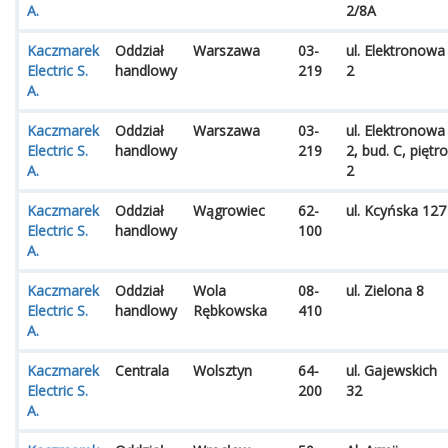
A.
2/8A
Kaczmarek
Oddział
Warszawa
03-
ul. Elektronowa
Electric S.
handlowy
219
2
A.
Kaczmarek
Oddział
Warszawa
03-
ul. Elektronowa
Electric S.
handlowy
219
2, bud. C, piętro
A.
2
Kaczmarek
Oddział
Wągrowiec
62-
ul. Kcyńska 127
Electric S.
handlowy
100
A.
Kaczmarek
Oddział
Wola
08-
ul. Zielona 8
Electric S.
handlowy
Rębkowska
410
A.
Kaczmarek
Centrala
Wolsztyn
64-
ul. Gajewskich
Electric S.
200
32
A.