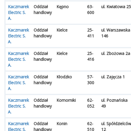
Kaczmarek
Oddział
Kępno
63-
ul. Kwiatowa 25
Electric S.
handlowy
600
A.
Kaczmarek
Oddział
Kielce
25-
ul. Warszawska
Electric S.
handlowy
411
146
A.
Kaczmarek
Oddział
Kielce
25-
ul. Zbożowa 2a
Electric S.
handlowy
416
A.
Kaczmarek
Oddział
Kłodzko
57-
ul. Zajęcza 1
Electric S.
handlowy
300
A.
Kaczmarek
Oddział
Komorniki
62-
ul. Poznańska
Electric S.
handlowy
052
49
A.
Kaczmarek
Oddział
Konin
62-
ul. Spółdzielcó
Electric S.
handlowy
510
12