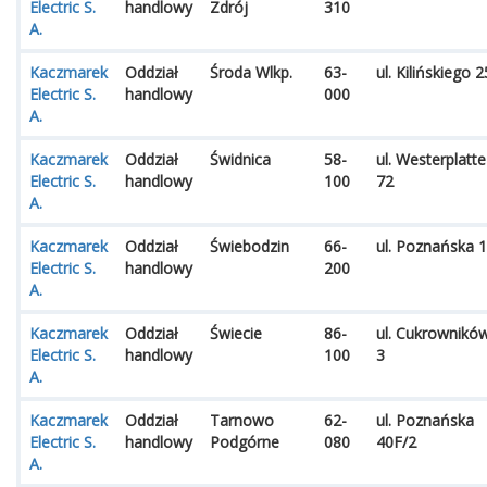
Electric S.
handlowy
Zdrój
310
A.
Kaczmarek
Oddział
Środa Wlkp.
63-
ul. Kilińskiego 2
Electric S.
handlowy
000
A.
Kaczmarek
Oddział
Świdnica
58-
ul. Westerplatte
Electric S.
handlowy
100
72
A.
Kaczmarek
Oddział
Świebodzin
66-
ul. Poznańska 1
Electric S.
handlowy
200
A.
Kaczmarek
Oddział
Świecie
86-
ul. Cukrownikó
Electric S.
handlowy
100
3
A.
Kaczmarek
Oddział
Tarnowo
62-
ul. Poznańska
Electric S.
handlowy
Podgórne
080
40F/2
A.