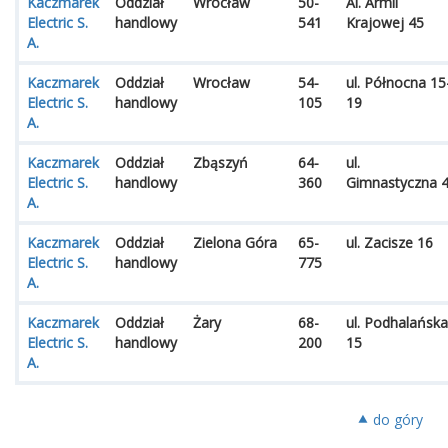
Kaczmarek
Oddział
Wrocław
50-
Al. Armii
Electric S.
handlowy
541
Krajowej 45
A.
Kaczmarek
Oddział
Wrocław
54-
ul. Północna 15
Electric S.
handlowy
105
19
A.
Kaczmarek
Oddział
Zbąszyń
64-
ul.
Electric S.
handlowy
360
Gimnastyczna 
A.
Kaczmarek
Oddział
Zielona Góra
65-
ul. Zacisze 16
Electric S.
handlowy
775
A.
Kaczmarek
Oddział
Żary
68-
ul. Podhalańska
Electric S.
handlowy
200
15
A.
⯅ do góry