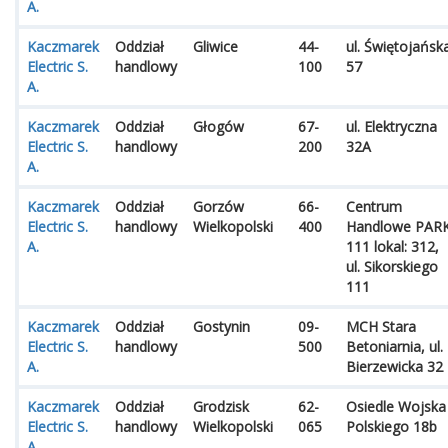
A.
Kaczmarek
Oddział
Gliwice
44-
ul. Świętojańsk
Electric S.
handlowy
100
57
A.
Kaczmarek
Oddział
Głogów
67-
ul. Elektryczna
Electric S.
handlowy
200
32A
A.
Kaczmarek
Oddział
Gorzów
66-
Centrum
Electric S.
handlowy
Wielkopolski
400
Handlowe PAR
A.
111 lokal: 312,
ul. Sikorskiego
111
Kaczmarek
Oddział
Gostynin
09-
MCH Stara
Electric S.
handlowy
500
Betoniarnia, ul.
A.
Bierzewicka 32
Kaczmarek
Oddział
Grodzisk
62-
Osiedle Wojska
Electric S.
handlowy
Wielkopolski
065
Polskiego 18b
A.