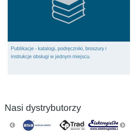
Publikacje - katalogi, podręczniki, broszury i
instrukcje obsługi w jednym miejscu.
Nasi dystrybutorzy