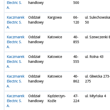
Electric S.
handlowy
500
A.
Kaczmarek
Oddział
Kargowa
66-
ul. Sulechowska
Electric S.
handlowy
120
50
A.
Kaczmarek
Oddział
Katowice
40-
ul. Szewczenki 
Electric S.
handlowy
855
A.
Kaczmarek
Oddział
Katowice
40-
ul. Rolna 43
Electric S.
handlowy
555
A.
Kaczmarek
Oddział
Katowice
40-
ul. Gliwicka 273
Electric S.
handlowy
862
275
A.
Kaczmarek
Oddział
Kędzierzyn-
47-
ul. Młyńska 4
Electric S.
handlowy
Koźle
224
A.