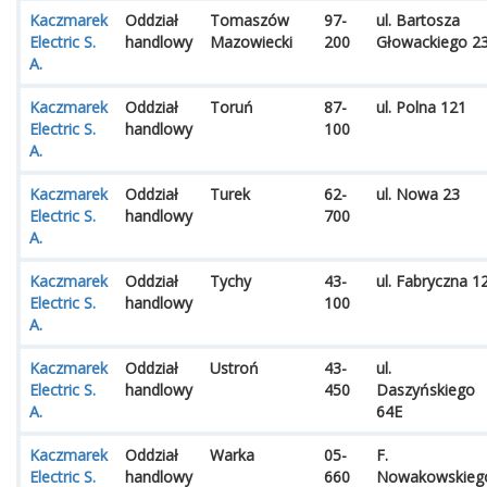
Kaczmarek
Oddział
Tomaszów
97-
ul. Bartosza
Electric S.
handlowy
Mazowiecki
200
Głowackiego 2
A.
Kaczmarek
Oddział
Toruń
87-
ul. Polna 121
Electric S.
handlowy
100
A.
Kaczmarek
Oddział
Turek
62-
ul. Nowa 23
Electric S.
handlowy
700
A.
Kaczmarek
Oddział
Tychy
43-
ul. Fabryczna 1
Electric S.
handlowy
100
A.
Kaczmarek
Oddział
Ustroń
43-
ul.
Electric S.
handlowy
450
Daszyńskiego
A.
64E
Kaczmarek
Oddział
Warka
05-
F.
Electric S.
handlowy
660
Nowakowskieg