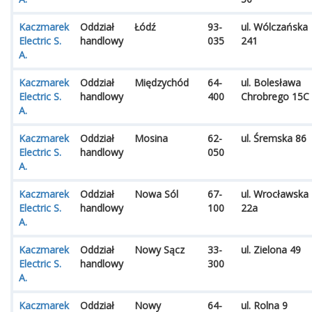
Kaczmarek
Oddział
Łódź
93-
ul. Wólczańska
Electric S.
handlowy
035
241
A.
Kaczmarek
Oddział
Międzychód
64-
ul. Bolesława
Electric S.
handlowy
400
Chrobrego 15C
A.
Kaczmarek
Oddział
Mosina
62-
ul. Śremska 86
Electric S.
handlowy
050
A.
Kaczmarek
Oddział
Nowa Sól
67-
ul. Wrocławska
Electric S.
handlowy
100
22a
A.
Kaczmarek
Oddział
Nowy Sącz
33-
ul. Zielona 49
Electric S.
handlowy
300
A.
Kaczmarek
Oddział
Nowy
64-
ul. Rolna 9