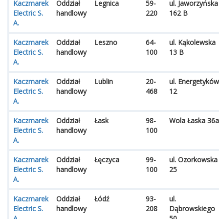
Kaczmarek
Oddział
Legnica
59-
ul. Jaworzyńska
Electric S.
handlowy
220
162 B
A.
Kaczmarek
Oddział
Leszno
64-
ul. Kąkolewska
Electric S.
handlowy
100
13 B
A.
Kaczmarek
Oddział
Lublin
20-
ul. Energetyków
Electric S.
handlowy
468
12
A.
Kaczmarek
Oddział
Łask
98-
Wola Łaska 36a
Electric S.
handlowy
100
A.
Kaczmarek
Oddział
Łęczyca
99-
ul. Ozorkowska
Electric S.
handlowy
100
25
A.
Kaczmarek
Oddział
Łódź
93-
ul.
Electric S.
handlowy
208
Dąbrowskiego
A.
50