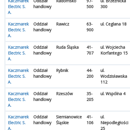
Kaczmarek
Oddział
Radomsko
97-
ul. Brzeźnicka
Electric S.
handlowy
500
300
A.
Kaczmarek
Oddział
Rawicz
63-
ul. Ceglana 18
Electric S.
handlowy
900
A.
Kaczmarek
Oddział
Ruda Śląska
41-
ul. Wojciecha
Electric S.
handlowy
707
Korfantego 15
A.
Kaczmarek
Oddział
Rybnik
44-
ul.
Electric S.
handlowy
200
Wodzisławska
A.
112
Kaczmarek
Oddział
Rzeszów
35-
ul. Wspólna 4
Electric S.
handlowy
205
A.
Kaczmarek
Oddział
Siemianowice
41-
ul.
Electric S.
handlowy
Śląskie
106
Niepodległości
A.
25