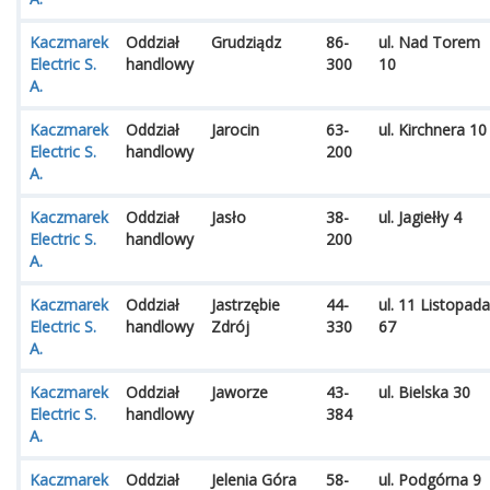
Kaczmarek
Oddział
Grudziądz
86-
ul. Nad Torem
Electric S.
handlowy
300
10
A.
Kaczmarek
Oddział
Jarocin
63-
ul. Kirchnera 10
Electric S.
handlowy
200
A.
Kaczmarek
Oddział
Jasło
38-
ul. Jagiełły 4
Electric S.
handlowy
200
A.
Kaczmarek
Oddział
Jastrzębie
44-
ul. 11 Listopada
Electric S.
handlowy
Zdrój
330
67
A.
Kaczmarek
Oddział
Jaworze
43-
ul. Bielska 30
Electric S.
handlowy
384
A.
Kaczmarek
Oddział
Jelenia Góra
58-
ul. Podgórna 9