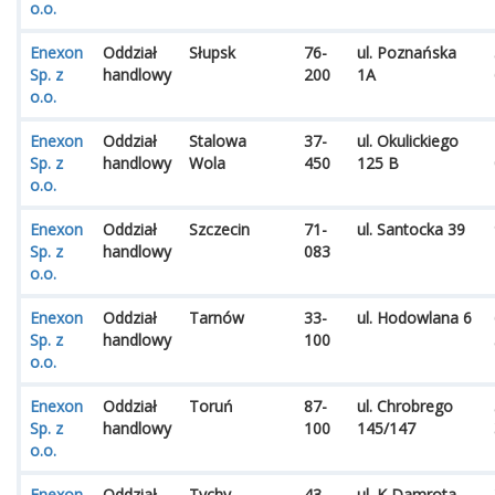
o.o.
Enexon
Oddział
Słupsk
76-
ul. Poznańska
Sp. z
handlowy
200
1A
o.o.
Enexon
Oddział
Stalowa
37-
ul. Okulickiego
Sp. z
handlowy
Wola
450
125 B
o.o.
Enexon
Oddział
Szczecin
71-
ul. Santocka 39
Sp. z
handlowy
083
o.o.
Enexon
Oddział
Tarnów
33-
ul. Hodowlana 6
Sp. z
handlowy
100
o.o.
Enexon
Oddział
Toruń
87-
ul. Chrobrego
Sp. z
handlowy
100
145/147
o.o.
Enexon
Oddział
Tychy
43-
ul. K Damrota