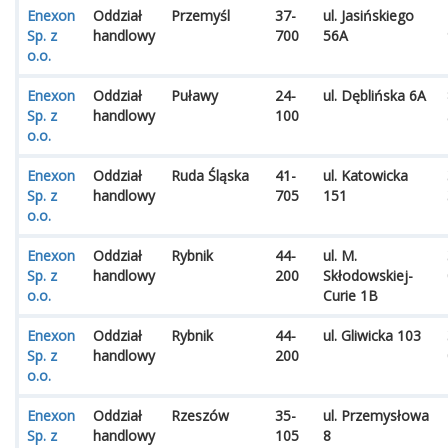
Enexon
Oddział
Przemyśl
37-
ul. Jasińskiego
Sp. z
handlowy
700
56A
o.o.
Enexon
Oddział
Puławy
24-
ul. Dęblińska 6A
Sp. z
handlowy
100
o.o.
Enexon
Oddział
Ruda Śląska
41-
ul. Katowicka
Sp. z
handlowy
705
151
o.o.
Enexon
Oddział
Rybnik
44-
ul. M.
Sp. z
handlowy
200
Skłodowskiej-
o.o.
Curie 1B
Enexon
Oddział
Rybnik
44-
ul. Gliwicka 103
Sp. z
handlowy
200
o.o.
Enexon
Oddział
Rzeszów
35-
ul. Przemysłowa
Sp. z
handlowy
105
8