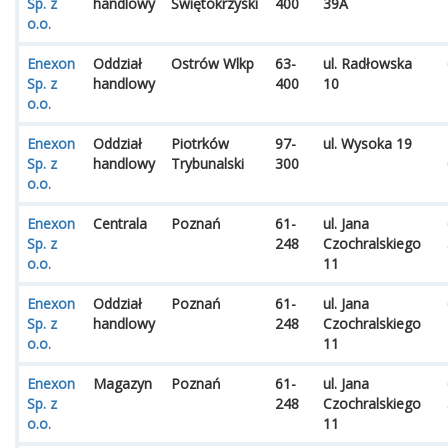
Sp. z
handlowy
Świętokrzyski
400
39A
o.o.
Enexon
Oddział
Ostrów Wlkp
63-
ul. Radłowska
Sp. z
handlowy
400
10
o.o.
Enexon
Oddział
Piotrków
97-
ul. Wysoka 19
Sp. z
handlowy
Trybunalski
300
o.o.
Enexon
Centrala
Poznań
61-
ul. Jana
Sp. z
248
Czochralskiego
o.o.
11
Enexon
Oddział
Poznań
61-
ul. Jana
Sp. z
handlowy
248
Czochralskiego
o.o.
11
Enexon
Magazyn
Poznań
61-
ul. Jana
Sp. z
248
Czochralskiego
o.o.
11