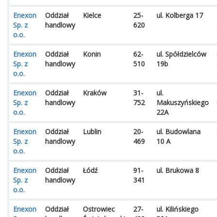
Enexon
Oddział
Kielce
25-
ul. Kolberga 17
Sp. z
handlowy
620
o.o.
Enexon
Oddział
Konin
62-
ul. Spółdzielców
Sp. z
handlowy
510
19b
o.o.
Enexon
Oddział
Kraków
31-
ul.
Sp. z
handlowy
752
Makuszyńskiego
o.o.
22A
Enexon
Oddział
Lublin
20-
ul. Budowlana
Sp. z
handlowy
469
10 A
o.o.
Enexon
Oddział
Łódź
91-
ul. Brukowa 8
Sp. z
handlowy
341
o.o.
Enexon
Oddział
Ostrowiec
27-
ul. Kilińskiego