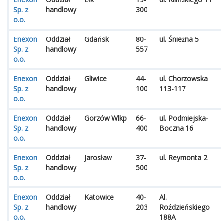
Sp. z
handlowy
300
o.o.
Enexon
Oddział
Gdańsk
80-
ul. Śnieżna 5
Sp. z
handlowy
557
o.o.
Enexon
Oddział
Gliwice
44-
ul. Chorzowska
Sp. z
handlowy
100
113-117
o.o.
Enexon
Oddział
Gorzów Wlkp
66-
ul. Podmiejska-
Sp. z
handlowy
400
Boczna 16
o.o.
Enexon
Oddział
Jarosław
37-
ul. Reymonta 2
Sp. z
handlowy
500
o.o.
Enexon
Oddział
Katowice
40-
Al.
Sp. z
handlowy
203
Roździeńskiego
o.o.
188A