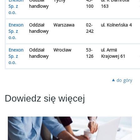
Sp. z
handlowy
100
163
o.o.
Enexon
Oddział
Warszawa
02-
ul. Kolneńska 4
Sp. z
handlowy
242
o.o.
Enexon
Oddział
Wrocław
53-
ul. Armii
Sp. z
handlowy
126
Krajowej 61
o.o.
⯅ do góry
Dowiedz się więcej