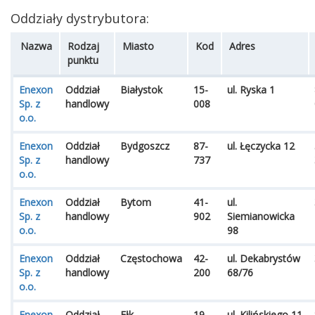
Oddziały dystrybutora:
Nazwa
Rodzaj
Miasto
Kod
Adres
punktu
Enexon
Oddział
Białystok
15-
ul. Ryska 1
Sp. z
handlowy
008
o.o.
Enexon
Oddział
Bydgoszcz
87-
ul. Łęczycka 12
Sp. z
handlowy
737
o.o.
Enexon
Oddział
Bytom
41-
ul.
Sp. z
handlowy
902
Siemianowicka
o.o.
98
Enexon
Oddział
Częstochowa
42-
ul. Dekabrystów
Sp. z
handlowy
200
68/76
o.o.
Enexon
Oddział
Ełk
19-
ul. Kilińskiego 11