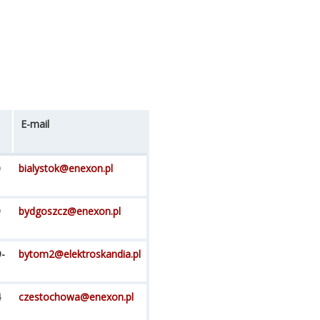
E-mail
0
bialystok@enexon.pl
9
bydgoszcz@enexon.pl
-
bytom2@elektroskandia.pl
4
czestochowa@enexon.pl