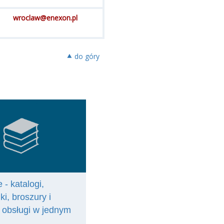
1
wroclaw@enexon.pl
⯅ do góry
 - katalogi,
ki, broszury i
e obsługi w jednym