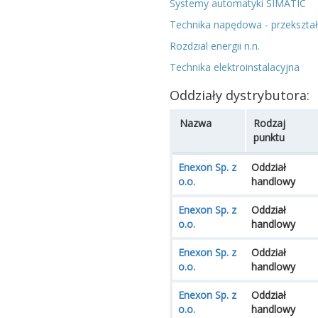
Systemy automatyki SIMATIC
Technika napędowa - przekształt
Rozdzial energii n.n.
Technika elektroinstalacyjna
Oddziały dystrybutora:
Nazwa
Rodzaj
punktu
Enexon Sp. z
Oddział
o.o.
handlowy
Enexon Sp. z
Oddział
o.o.
handlowy
Enexon Sp. z
Oddział
o.o.
handlowy
Enexon Sp. z
Oddział
o.o.
handlowy