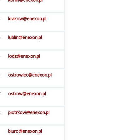
8
krakow@enexon.pl
4
lublin@enexon.pl
5
lodz@enexon.pl
6
ostrowiec@enexon.pl
7
ostrow@enexon.pl
2
piotrkow@enexon.pl
biuro@enexon.pl