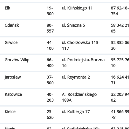
Ełk
19-
ul. Kilińskiego 11
87 62-18-
300
754
Gdańsk
80-
ul. Śnieżna 5
58 342 2
557
05
Gliwice
44-
ul. Chorzowska 113-
32 335 0
100
117
30
Gorzów Wlkp
66-
ul. Podmiejska-Boczna
95 725 7
400
16
10
Jarosław
37-
ul. Reymonta 2
16 624 4
500
71
Katowice
40-
Al. Roździeńskiego
32 203 9
203
188A
02
Kielce
25-
ul. Kolberga 17
41 366 3
620
78
Konin
62-
ul. Spółdzielców 19b
63 245 8