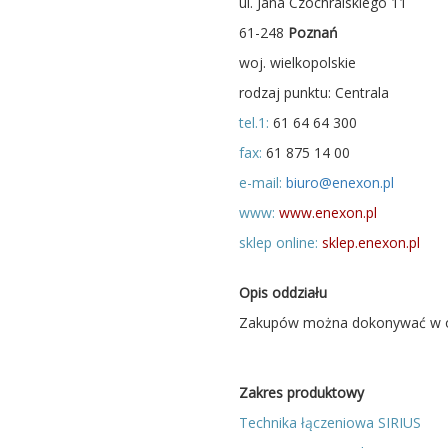
ul. Jana Czochralskiego 11
61-248
Poznań
woj. wielkopolskie
rodzaj punktu: Centrala
tel.1:
61 64 64 300
fax:
61 875 14 00
e-mail:
biuro@enexon.pl
www:
www.enexon.pl
sklep online:
sklep.enexon.pl
Opis oddziału
Zakupów można dokonywać w od
Zakres produktowy
Technika łączeniowa SIRIUS