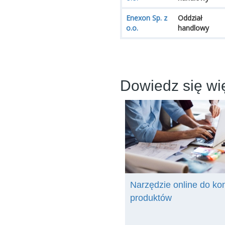
Enexon Sp. z
Oddział
o.o.
handlowy
Dowiedz się wi
Narzędzie online do ko
produktów