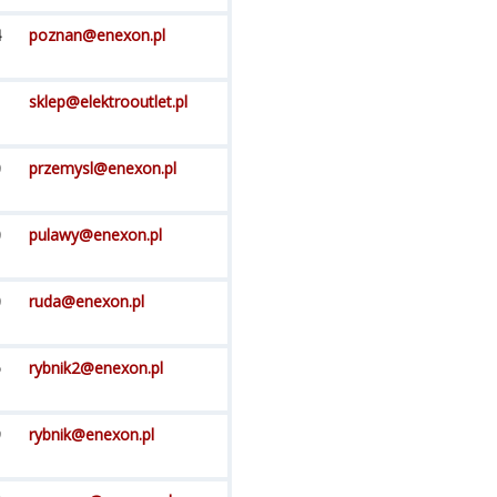
4
poznan@enexon.pl
sklep@elektrooutlet.pl
0
przemysl@enexon.pl
0
pulawy@enexon.pl
0
ruda@enexon.pl
5
rybnik2@enexon.pl
9
rybnik@enexon.pl