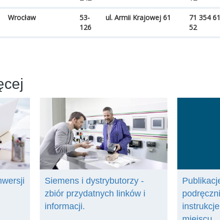
Wrocław
53-
ul. Armii Krajowej 61
71 354 6
126
52
ęcej
nwersji
Siemens i dystrybutorzy -
Publikacje
zbiór przydatnych linków i
podręczni
informacji.
instrukcj
miejscu.