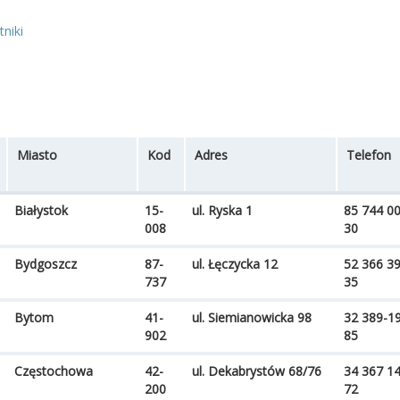
niki
Miasto
Kod
Adres
Telefon
Białystok
15-
ul. Ryska 1
85 744 0
008
30
Bydgoszcz
87-
ul. Łęczycka 12
52 366 3
737
35
Bytom
41-
ul. Siemianowicka 98
32 389-19
902
85
Częstochowa
42-
ul. Dekabrystów 68/76
34 367 1
200
72