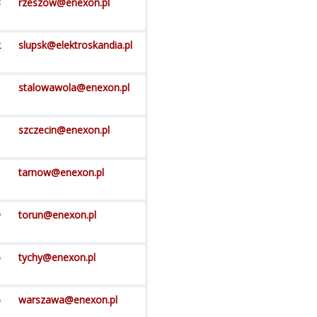
8
rzeszow@enexon.pl
2
slupsk@elektroskandia.pl
1
stalowawola@enexon.pl
1
szczecin@enexon.pl
tarnow@enexon.pl
9
torun@enexon.pl
5
tychy@enexon.pl
5
warszawa@enexon.pl