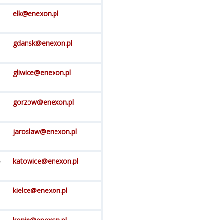
elk@enexon.pl
1
gdansk@enexon.pl
6
gliwice@enexon.pl
6
gorzow@enexon.pl
1
jaroslaw@enexon.pl
4
katowice@enexon.pl
9
kielce@enexon.pl
0
konin@enexon.pl