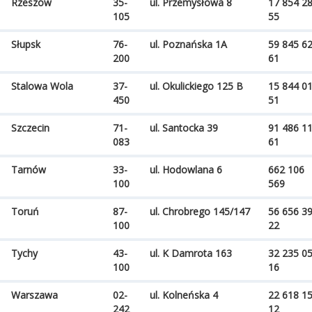
Rzeszów
35-
ul. Przemysłowa 8
17 854 2
105
55
Słupsk
76-
ul. Poznańska 1A
59 845 6
200
61
Stalowa Wola
37-
ul. Okulickiego 125 B
15 844 0
450
51
Szczecin
71-
ul. Santocka 39
91 486 1
083
61
Tarnów
33-
ul. Hodowlana 6
662 106
100
569
Toruń
87-
ul. Chrobrego 145/147
56 656 3
100
22
Tychy
43-
ul. K Damrota 163
32 235 0
100
16
Warszawa
02-
ul. Kolneńska 4
22 618 1
242
12