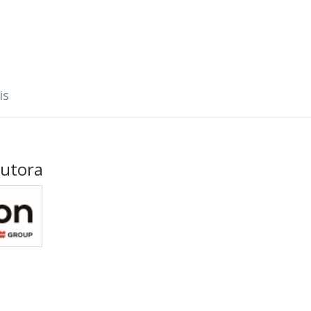
is
butora