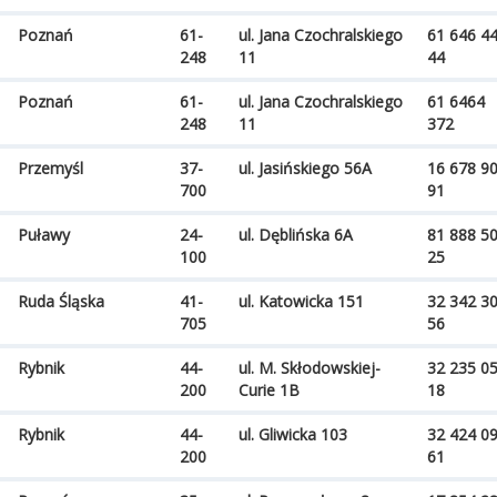
Poznań
61-
ul. Jana Czochralskiego
61 646 4
248
11
44
Poznań
61-
ul. Jana Czochralskiego
61 6464
248
11
372
Przemyśl
37-
ul. Jasińskiego 56A
16 678 9
700
91
Puławy
24-
ul. Dęblińska 6A
81 888 5
100
25
Ruda Śląska
41-
ul. Katowicka 151
32 342 3
705
56
Rybnik
44-
ul. M. Skłodowskiej-
32 235 0
200
Curie 1B
18
Rybnik
44-
ul. Gliwicka 103
32 424 0
200
61